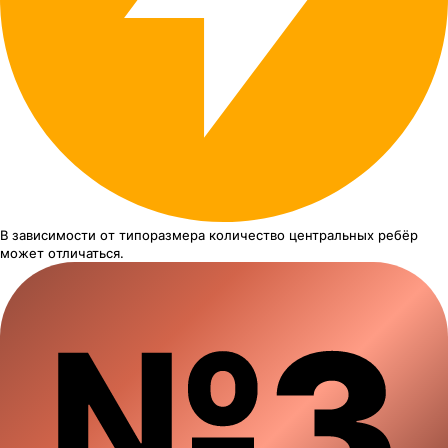
В зависимости от типоразмера
количество центральных ребёр
может отличаться.