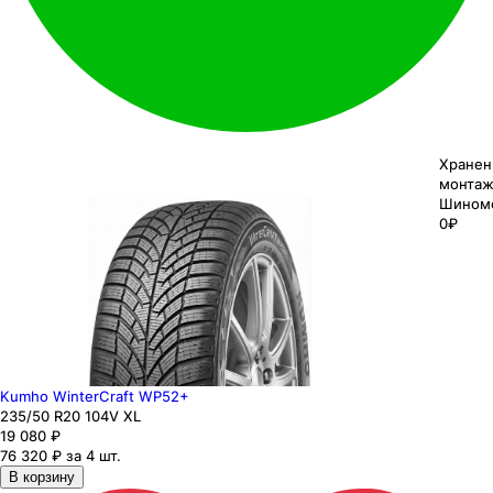
Хранен
монтаж
Шином
0₽
Kumho WinterCraft WP52+
235
/50
R20
104
V
XL
19 080
₽
76 320 ₽ за 4 шт.
В корзину