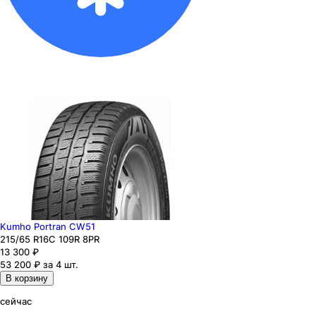
Kumho Portran CW51
215
/65
R16C
109
R
8PR
13 300
₽
53 200 ₽ за 4 шт.
В корзину
сейчас