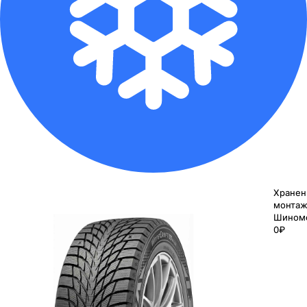
Хранен
монтаж
Шином
0₽