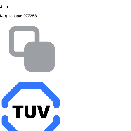
4 шт.
Код товара:
977258