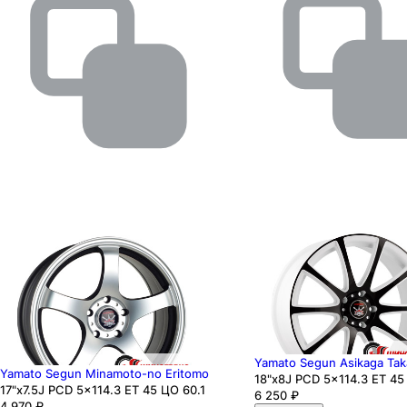
Yamato Segun Asikaga Taka
Yamato Segun Minamoto-no Eritomo
18"x8J PCD 5x114.3 ЕТ 45
17"x7.5J PCD 5x114.3 ЕТ 45 ЦО 60.1
6 250
₽
4 970
₽