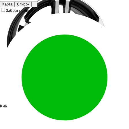
Карта
Список
Забрать сейчас
КиК Палладика
16"x7J PCD 5x139.7 ЕТ 5 ЦО 110.1