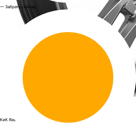
— Забрать сейчас
КиК Rassvet KC868
16"x6.5J PCD 5x108 ЕТ 50 ЦО 63.35