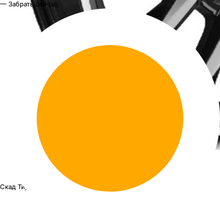
— Забрать сейчас
Скад Тирион
16"x6.5J PCD 5x100 ЕТ 40 ЦО 67.1