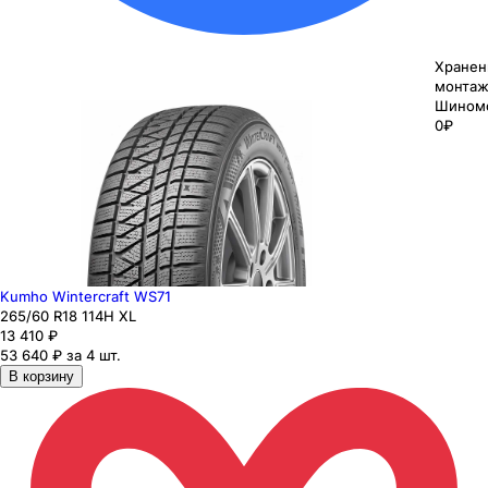
Хранен
монтаж
Шином
0₽
Kumho Wintercraft WS71
265
/60
R18
114
H
XL
13 410
₽
53 640 ₽ за 4 шт.
В корзину