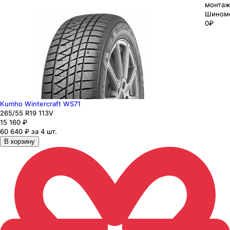
монтаж
Шином
0₽
Kumho Wintercraft WS71
265
/55
R19
113
V
15 160
₽
60 640 ₽ за 4 шт.
В корзину