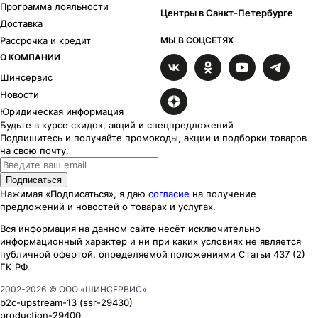
Программа лояльности
Хафпайп
2
Центры в Санкт-Петербурге
Доставка
Хит
3
Рассрочка и кредит
МЫ В СОЦСЕТЯХ
Икигай
15
О КОМПАНИИ
Калибр
2
Катар
5
Шинсервис
Кайт
1
Новости
Каzaнтип
25
Юридическая информация
Маскот
2
Будьте в курсе скидок, акций и спецпредложений
Майами лайт
6
Подпишитесь и получайте промокоды, акции и подборки товаров
на свою почту.
Майами
1
Миконос
5
Подписаться
Мохито
2
Нажимая «Подписаться», я даю
согласие
на получение
Moskva
18
предложений и новостей о товарах и услугах.
Нокс
2
Вся информация на данном сайте несёт исключительно
Офф-лайн
3
информационный характер
и ни при каких
условиях
не является
Оруэлл
3
публичной офертой, определяемой положениями Статьи 437 (2)
Панган
9
ГК РФ.
Райдер
3
2002-
2026
© ООО «ШИНСЕРВИС»
Rebel
8
b2c-upstream-13
(ssr
-29430
)
S.U.
4
production-29400