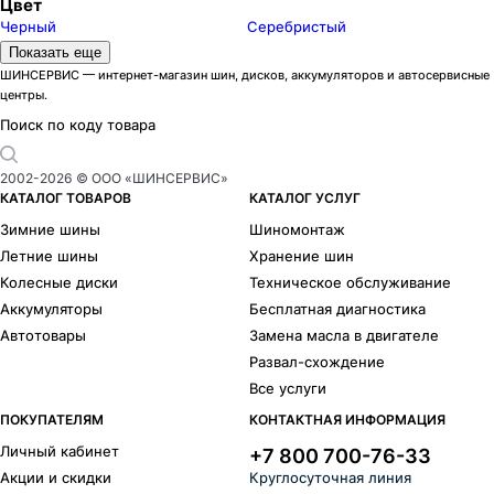
Цвет
Черный
Серебристый
Модели дисков iFree
Показать еще
Андерсен
10
ШИНСЕРВИС — интернет-магазин шин, дисков, аккумуляторов и автосервисные
центры.
Апероль
3
Аскет
6
Поиск по коду товара
Аврора
1
Азур
8
2002-
2026
© ООО «ШИНСЕРВИС»
Бэнкс
8
КАТАЛОГ ТОВАРОВ
КАТАЛОГ УСЛУГ
Big Byz
11
Зимние шины
Шиномонтаж
Бохо
3
Летние шины
Хранение шин
Бомбей
14
Колесные диски
Техническое обслуживание
Бустер
3
Аккумуляторы
Бесплатная диагностика
Дайс
4
Автотовары
Замена масла в двигателе
Джет
3
Развал-схождение
Драйвер
1
Все услуги
Эвил
3
Финчер
6
ПОКУПАТЕЛЯМ
КОНТАКТНАЯ ИНФОРМАЦИЯ
Фриман
6
Личный кабинет
+7 800 700-76-33
Горизонт
1
Акции и скидки
Круглосуточная линия
Грид
5