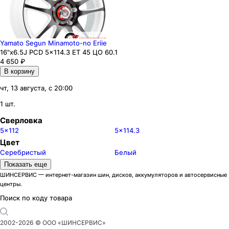
Yamato Segun Minamoto-no Eriie
16"x6.5J PCD 5x114.3 ЕТ 45 ЦО 60.1
4 650
₽
В корзину
чт, 13 августа, с 20:00
1 шт.
Сверловка
5x112
5x114.3
Цвет
Серебристый
Белый
Бренды
Показать еще
ACCURIDE
AEZ
ШИНСЕРВИС — интернет-магазин шин, дисков, аккумуляторов и автосервисные
центры.
ALCAR HYBRIDRAD
Alcasta
Alutec
ASTERRO
Поиск по коду товара
Carwel
Cross Street
Dezent
Dotz
2002-
2026
© ООО «ШИНСЕРВИС»