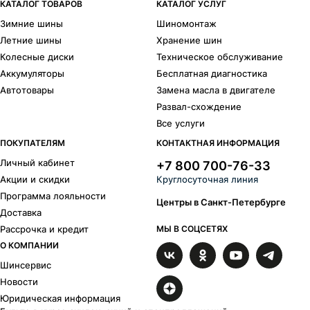
Enzo
Eurodisk
КАТАЛОГ ТОВАРОВ
КАТАЛОГ УСЛУГ
iFree Original
iFree
Зимние шины
Шиномонтаж
K7
ALCAR STAHLRAD (KFZ)
Летние шины
Хранение шин
Khomen Wheels
КиК
Колесные диски
Техническое обслуживание
Legeartis Concept
Legeartis Optima
Аккумуляторы
Бесплатная диагностика
Magnetto
MAK
Автотовары
Замена масла в двигателе
Megami
N2O
Развал-схождение
NEO
Nitro
Все услуги
NZ
PDW
RC Racing
Remain
ПОКУПАТЕЛЯМ
КОНТАКТНАЯ ИНФОРМАЦИЯ
Replica H
Replica OS
Личный кабинет
+7 800 700-76-33
RPLC-Wheels
RPLC
Акции и скидки
Круглосуточная линия
RST
Скад
Программа лояльности
Tech Line
Top Driver
Центры в Санкт-Петербурге
Доставка
Top Driver S-series
TREBL
Рассрочка и кредит
МЫ В СОЦСЕТЯХ
ТЗСК
Vector
О КОМПАНИИ
Venti
Wheels UP
X-RACE
X-trike
Шинсервис
X-trikeRST
Yamato
Новости
Yamato Samurai
Yokatta
Юридическая информация
YST