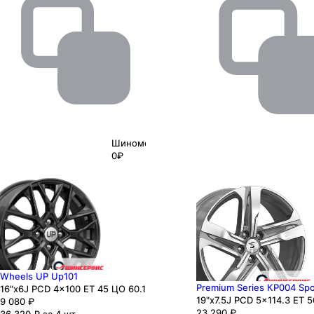
Шиномонтаж
0₽
Wheels UP Up101
Premium Series КР004 Spo
16"x6J PCD 4x100 ЕТ 45 ЦО 60.1
19"x7.5J PCD 5x114.3 ЕТ 5
9 080
₽
23 290
₽
36 320 ₽ за 4 шт.