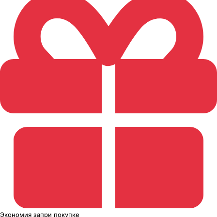
Экономия
за
при покупке