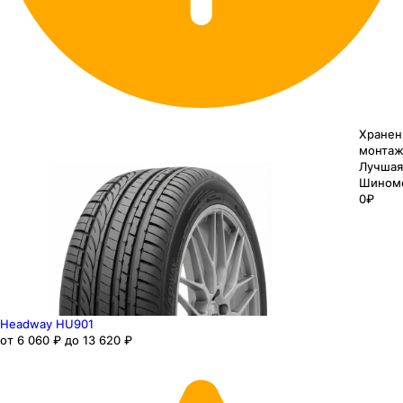
Хранен
монтаж
Лучшая
Шином
0₽
Headway HU901
от 6 060 ₽ до 13 620 ₽