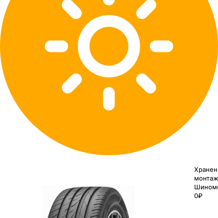
Хранен
монтаж
Шином
0₽