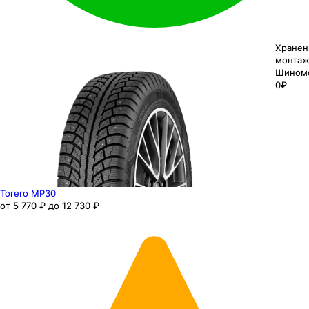
Хранен
монтаж
Шином
0₽
Torero MP30
от 5 770 ₽ до 12 730 ₽