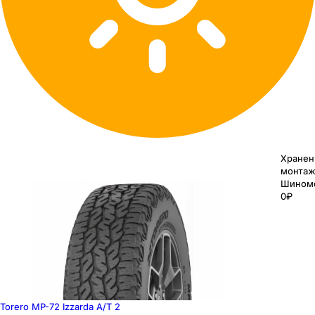
Хранен
монтаж
Шином
0₽
Torero MP-72 Izzarda A/T 2