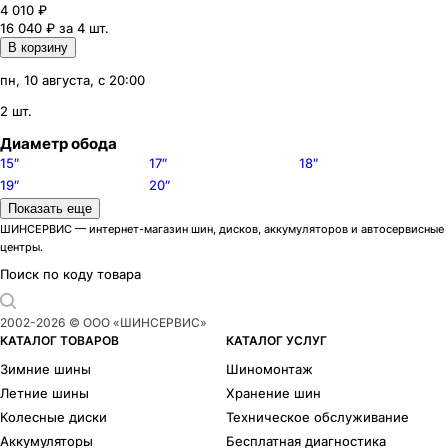
4 010
₽
16 040 ₽ за 4 шт.
В корзину
пн, 10 августа, с 20:00
2 шт.
Диаметр обода
15″
17″
18″
19″
20″
Модели дисков Replay
Показать еще
A35
1
ШИНСЕРВИС — интернет-магазин шин, дисков, аккумуляторов и автосервисные
центры.
B171
1
GN23
1
Поиск по коду товара
INF10
1
MZ23
1
2002-
2026
© ООО «ШИНСЕРВИС»
NS101
1
КАТАЛОГ ТОВАРОВ
КАТАЛОГ УСЛУГ
SB1
2
Зимние шины
Шиномонтаж
Летние шины
Хранение шин
Колесные диски
Техническое обслуживание
Аккумуляторы
Бесплатная диагностика