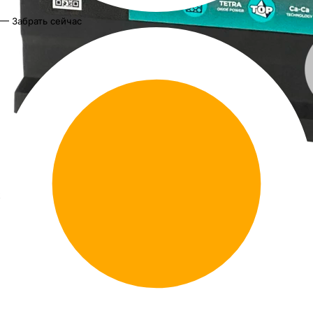
— Забрать сейчас
ПУЛЬС NEO Азия
АКБ ПУЛЬС NEO Азия 6ст-65 (о.п.) 480А
232*175*225