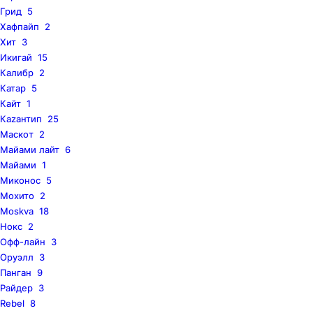
Грид
5
Хафпайп
2
Хит
3
Икигай
15
Калибр
2
Катар
5
Кайт
1
Каzaнтип
25
Маскот
2
Майами лайт
6
Майами
1
Миконос
5
Мохито
2
Moskva
18
Нокс
2
Офф-лайн
3
Оруэлл
3
Панган
9
Райдер
3
Rebel
8