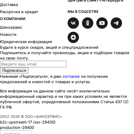
Доставка
Икигай
15
Рассрочка и кредит
МЫ В СОЦСЕТЯХ
Калибр
2
О КОМПАНИИ
Катар
5
Кайт
1
Шинсервис
Каzaнтип
24
Новости
Маскот
2
Юридическая информация
Майами лайт
6
Будьте в курсе скидок, акций и спецпредложений
Майами
1
Подпишитесь и получайте промокоды, акции и подборки товаров
на свою почту.
Миконос
5
Мохито
2
Подписаться
Moskva
18
Нажимая «Подписаться», я даю
согласие
на получение
Нокс
2
предложений и новостей о товарах и услугах.
Офф-лайн
3
Вся информация на данном сайте несёт исключительно
Оруэлл
3
информационный характер
и ни при каких
условиях
не является
Панган
9
публичной офертой, определяемой положениями Статьи 437 (2)
Райдер
3
ГК РФ.
Rebel
8
2002-
2026
© ООО «ШИНСЕРВИС»
S.U.
4
b2c-upstream-17
(ssr
-29430
)
Сион
6
production-29400
Скайрим
4