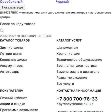
Серебристый
Черный
Модели дисков iFree
Показать еще
Андерсен
10
ШИНСЕРВИС — интернет-магазин шин, дисков, аккумуляторов и автосервисные
центры.
Апероль
3
Аскет
6
Поиск по коду товара
Аврора
1
Азур
8
2002-
2026
© ООО «ШИНСЕРВИС»
Бэнкс
8
КАТАЛОГ ТОВАРОВ
КАТАЛОГ УСЛУГ
Big Byz
11
Зимние шины
Шиномонтаж
Бохо
3
Летние шины
Хранение шин
Бомбей
14
Колесные диски
Техническое обслуживание
Бустер
3
Аккумуляторы
Бесплатная диагностика
Дайс
4
Автотовары
Замена масла в двигателе
Джет
3
Развал-схождение
Драйвер
1
Все услуги
Эвил
3
Финчер
6
ПОКУПАТЕЛЯМ
КОНТАКТНАЯ ИНФОРМАЦИЯ
Фриман
6
Личный кабинет
+7 800 700-76-33
Горизонт
1
Акции и скидки
Круглосуточная линия
Хафпайп
2
Программа лояльности
Хит
3
Центры в Санкт-Петербурге