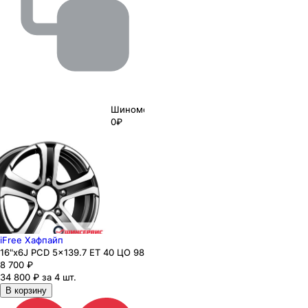
Шиномонтаж
0₽
iFree Хафпайп
16"x6J PCD 5x139.7 ЕТ 40 ЦО 98
8 700
₽
34 800 ₽ за 4 шт.
В корзину