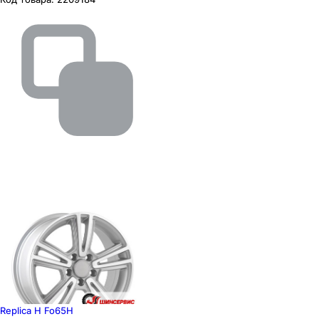
Replica H Fo65H