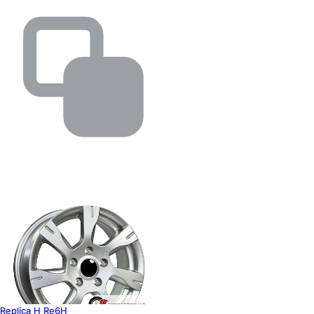
Replica H Re6H